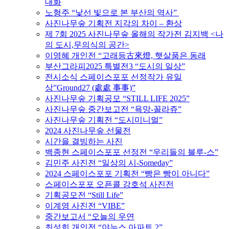
대화
노형주 “낯선 빛으로 본 부산의 역사”
사진나무숲 기획전 지각의 차이 – 환상
제 7회 2025 사진나무숲 올해의 작가전 김지백 <나
의 도시,무의식의 공간>
이영혜 개인전 “고래등古來燈, 햇살품은 동래
부산그라피2025 특별전3 “도시의 일상”
전시소식 스페이스포포 선정작가 유일
상”Ground27 (處處 事事)”
사진나무숲 기획공모 “STILL LIFE 2025”
사진나무숲 중간보고전 “욕망-꼴라쥬”
사진나무숲 기획전 “도시미니멀”
2024 사진나무숲 선물전
시간을 결빙하는 사진
백종현 스페이스포포 선정전 “우리들의 블루-스”
김민주 사진전 “일상의 시-Someday”
2024 스페이스포포 기획전 “빵은 빵이 아니다”
스페이스포포 오픈콜 강호석 사진전
기획공모전 “Still Life”
이계영 사진전 “VIBE”
중간보고서 “오늘의 우연
최성희 개인전 “야누스 아파트 2”