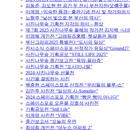
김동준, 김도현 한 공간 두 전시 부전자전(父傳子展)
이계영 <익숙한 풍경> 출판기념 전시 및 작가와의 
노형주 “낯선 빛으로 본 부산의 역사”
사진나무숲 기획전 지각의 차이 – 환상
제 7회 2025 사진나무숲 올해의 작가전 김지백 <나
이영혜 개인전 “고래등古來燈, 햇살품은 동래
부산그라피2025 특별전3 “도시의 일상”
전시소식 스페이스포포 선정작가 유일상”Ground27 
사진나무숲 기획공모 “STILL LIFE 2025”
사진나무숲 중간보고전 “욕망-꼴라쥬”
사진나무숲 기획전 “도시미니멀”
2024 사진나무숲 선물전
시간을 결빙하는 사진
백종현 스페이스포포 선정전 “우리들의 블루-스”
김민주 사진전 “일상의 시-Someday”
2024 스페이스포포 기획전 “빵은 빵이 아니다”
스페이스포포 오픈콜 강호석 사진전
기획공모전 “Still Life”
이계영 사진전 “VIBE”
중간보고서 “오늘의 우연
최성희 개인전 “야누스 아파트 2”