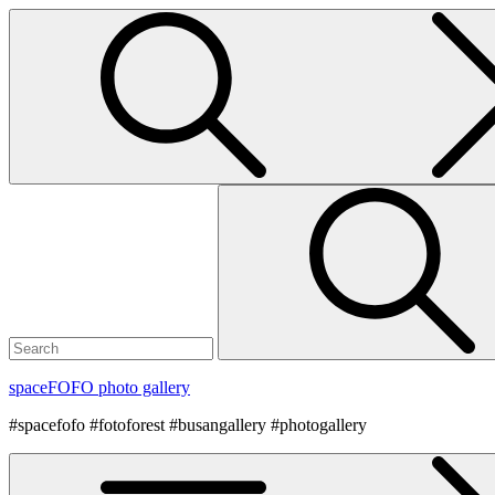
Skip
to
content
Search
for:
spaceFOFO photo gallery
#spacefofo #fotoforest #busangallery #photogallery