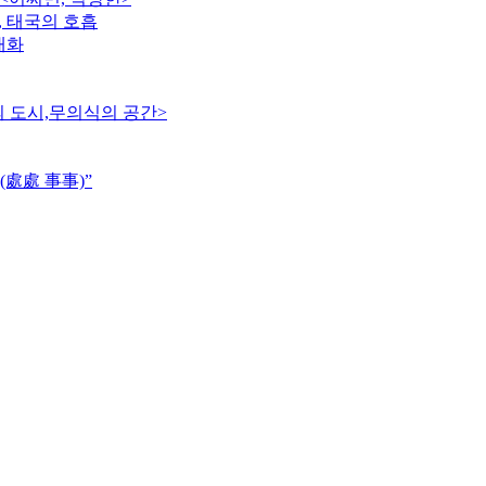
, 태국의 호흡
대화
의 도시,무의식의 공간>
(處處 事事)”