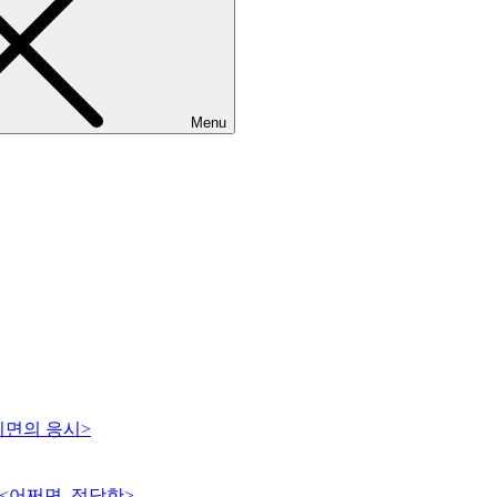
Menu
이면의 응시>
 <어쩌면, 적당한>