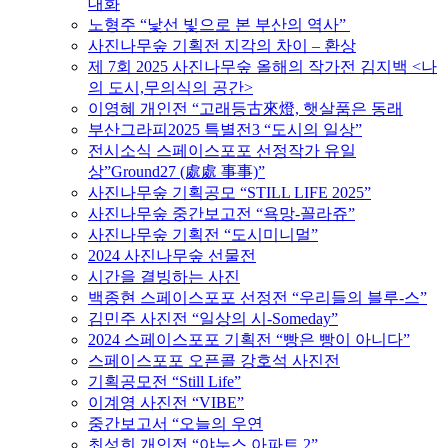
대화
노형주 “낯선 빛으로 본 부산의 역사”
사진나무숲 기획전 지각의 차이 – 환상
제 7회 2025 사진나무숲 올해의 작가전 김지백 <나
의 도시,무의식의 공간>
이영혜 개인전 “고래등古來燈, 햇살품은 동래
부산그라피2025 특별전3 “도시의 일상”
전시소식 스페이스포포 선정작가 유일
상”Ground27 (處處 事事)”
사진나무숲 기획공모 “STILL LIFE 2025”
사진나무숲 중간보고전 “욕망-꼴라쥬”
사진나무숲 기획전 “도시미니멀”
2024 사진나무숲 선물전
시간을 결빙하는 사진
백종현 스페이스포포 선정전 “우리들의 블루-스”
김민주 사진전 “일상의 시-Someday”
2024 스페이스포포 기획전 “빵은 빵이 아니다”
스페이스포포 오픈콜 강호석 사진전
기획공모전 “Still Life”
이계영 사진전 “VIBE”
중간보고서 “오늘의 우연
최성희 개인전 “야누스 아파트 2”