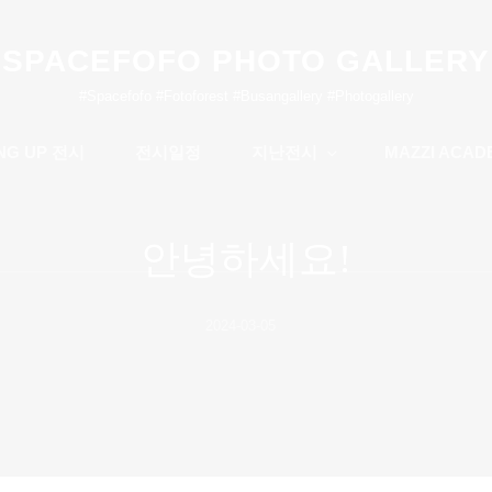
SPACEFOFO PHOTO GALLERY
#spacefofo #fotoforest #busangallery #photogallery
NG UP 전시
전시일정
지난전시
MAZZI ACAD
안녕하세요!
Posted
2024-03-05
on